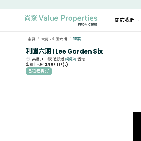
關於我們
主頁
大廈 - 利園六期
物業
/
/
利園六期 | Lee Garden Six
高層,
111號
禮頓道
銅鑼灣
香港
出租 |
大約
2,897 ft²(L)
已租/已售