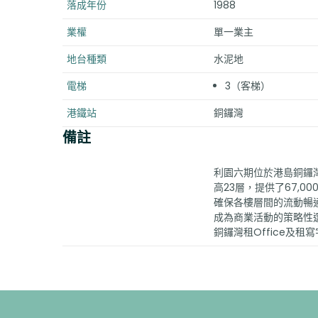
落成年份
1988
業權
單一業主
地台種類
水泥地
電梯
3（客梯）
港鐵站
銅鑼灣
備註
利園六期位於港島銅鑼灣
高23層，提供了67,
確保各樓層間的流動暢
成為商業活動的策略性
銅鑼灣租Office及租