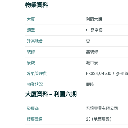
物業資料
大廈
利園六期
類型
寫字樓
升高地台
否
裝修
無裝修
景觀
城市景
冷氣管理費
HK$24,045.10 / @HK$
物業狀況
即時
大廈資料
- 利園六期
發展商
希慎興業有限公司
樓層數目
23 (地面層數)