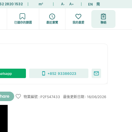
52 2820 1532
|
|
|
EN
简
m²
A
A
-
+
已儲存的篩選
最近瀏覽
我的最愛
聯絡
atsapp
+852
93386023
物業編號
:
P2F547433
最後更新日期
:
16/06/2026