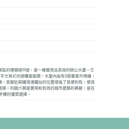
區的禮頓道111號，是一棟實用且高效的辦公大廈。它
000平方英尺的總樓面面積。大廈內設有3部載客升降機，
通。其鄰近銅鑼灣港鐵站的位置增強了其便利性，使其
選擇。利園六期是實用和有效的城市建築的典範，是在
寫字樓的優質選擇。