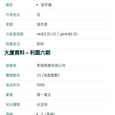
類型
寫字樓
升高地台
否
景觀
城市景
冷氣管理費
HK$12,151.20 / @HK$8.30
物業狀況
即時
大廈資料
- 利園六期
發展商
希慎興業有限公司
樓層數目
23 (地面層數)
落成年份
1988
業權
單一業主
地台種類
水泥地
電梯
3（客梯）