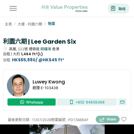
聯絡
主頁
大廈 - 利園六期
物業
/
/
利園六期 | Lee Garden Six
高層,
111號
禮頓道
銅鑼灣
香港
出租 |
大約
1,464 ft²(L)
HK$65,880/ @HK$45 ft²
出租
:
Luwey Kwong
經理
E-103438
Whatsapp
+852
94859368
最後更新日期
:
11/07/2026
物業編號
:
PD17ABB4F