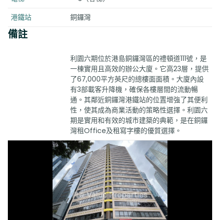
港鐵站
銅鑼灣
備註
利園六期位於港島銅鑼灣區的禮頓道111號，是
一棟實用且高效的辦公大廈。它高23層，提供
了67,000平方英尺的總樓面面積。大廈內設
有3部載客升降機，確保各樓層間的流動暢
通。其鄰近銅鑼灣港鐵站的位置增強了其便利
性，使其成為商業活動的策略性選擇。利園六
期是實用和有效的城市建築的典範，是在銅鑼
灣租Office及租寫字樓的優質選擇。