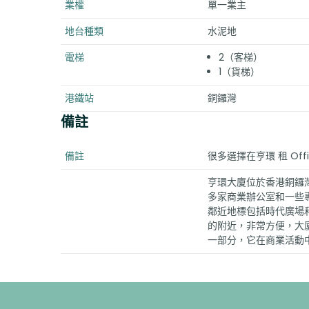
業權
單一業主
地台種類
水泥地
電梯
2（客梯）
1（貨梯）
港鐵站
銅鑼灣
備註
備註
很多選擇在亨環 租 Of
亨環大廈位於香港銅鑼
多家商業辦公室和一些
鄰近地標包括時代廣場
的附近，非常方便，大
一部分，它在商業活動