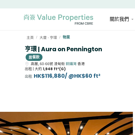
關於我們
主頁
大廈 - 亨環
物業
/
/
亨環 | Aura on Pennington
餐飲
高層,
60-66號
渣甸街
銅鑼灣
香港
出租 |
大約
1,948 ft²(G)
HK$116,880/ @HK$60 ft²
出租
: