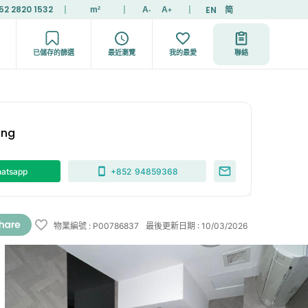
52 2820 1532
|
|
|
EN
简
m²
A
A
-
+
已儲存的篩選
最近瀏覽
我的最愛
聯絡
ong
atsapp
+852
94859368
物業編號
:
P00786837
最後更新日期
:
10/03/2026