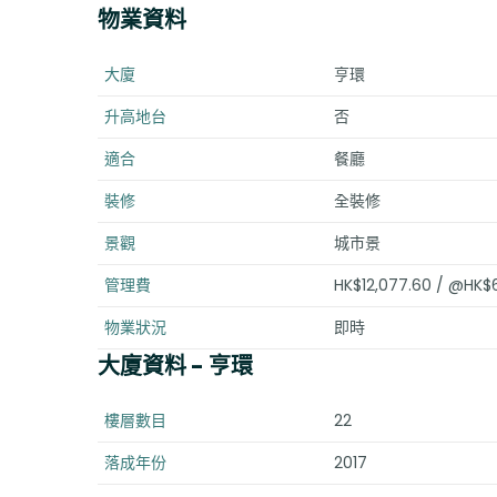
物業資料
大廈
亨環
升高地台
否
適合
餐廳
裝修
全裝修
景觀
城市景
管理費
HK$12,077.60 / @HK$
物業狀況
即時
大廈資料
- 亨環
樓層數目
22
落成年份
2017