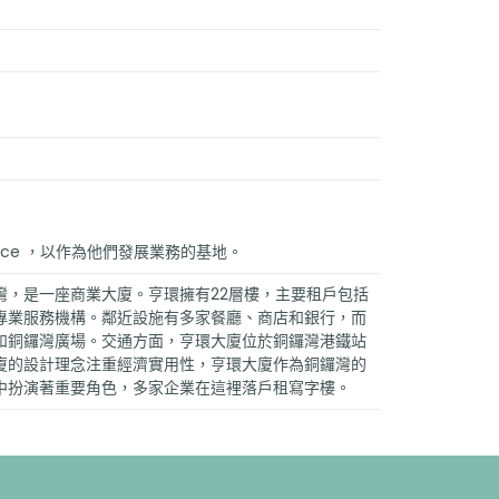
fice ，以作為他們發展業務的基地。
灣，是一座商業大廈。亨環擁有22層樓，主要租戶包括
專業服務機構。鄰近設施有多家餐廳、商店和銀行，而
和銅鑼灣廣場。交通方面，亨環大廈位於銅鑼灣港鐵站
廈的設計理念注重經濟實用性，亨環大廈作為銅鑼灣的
中扮演著重要角色，多家企業在這裡落戶租寫字樓。