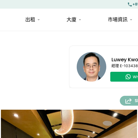
+8
出租
大廈
市場資訊
Luwey Kw
經理
E-103438
Wh