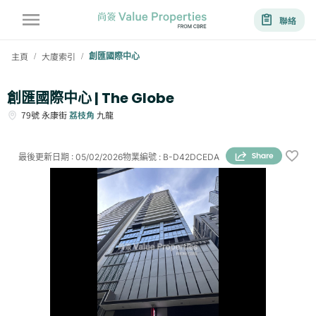
聯絡
主頁
大廈索引
創匯國際中心
/
/
創匯國際中心 | The Globe
79號
永康街
荔枝角
九龍
最後更新日期
:
05/02/2026
物業編號
:
B-D42DCEDA