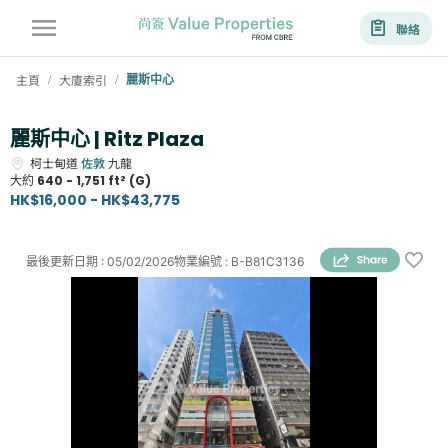
聯絡
主頁
大廈索引
麗斯中心
/
/
麗斯中心 | Ritz Plaza
柯士甸道
佐敦
九龍
大約
640 - 1,751 ft² (G)
HK$16,000 - HK$43,775
最後更新日期
:
05/02/2026
物業編號
:
B-B81C3136