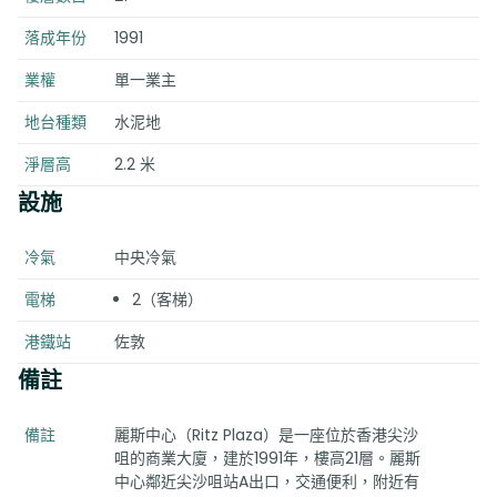
落成年份
1991
業權
單一業主
地台種類
水泥地
淨層高
2.2 米
設施
冷氣
中央冷氣
電梯
2（客梯）
港鐵站
佐敦
備註
備註
麗斯中心（Ritz Plaza）是一座位於香港尖沙
咀的商業大廈，建於1991年，樓高21層。麗斯
中心鄰近尖沙咀站A出口，交通便利，附近有