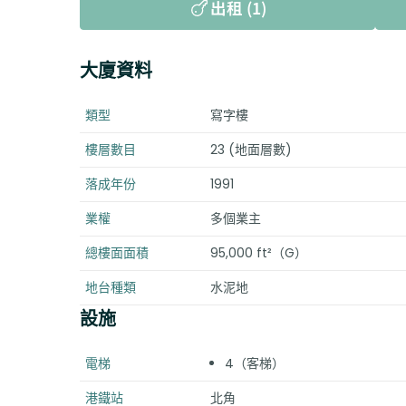
出租 (1)
大廈資料
類型
寫字樓
樓層數目
23 (地面層數)
落成年份
1991
業權
多個業主
總樓面面積
95,000 ft²（G）
地台種類
水泥地
設施
電梯
4（客梯）
港鐵站
北角