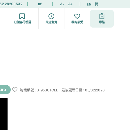
52 2820 1532
|
|
|
EN
简
m²
A
A
-
+
已儲存的篩選
最近瀏覽
我的最愛
聯絡
物業編號
:
B-95BC1CED
最後更新日期
:
05/02/2026