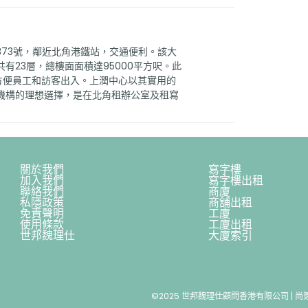
73號，鄰近北角港鐵站，交通便利。該大
有23層，總樓面面積達95000平方呎。此
方便員工和訪客出入。上潤中心以其實用的
機構的理想選擇，是在北角租辦公室及租寫
關於我們
寫字樓
加入我們
寫字樓出租
聯絡我們
商廈
私隱政策
商舖出租
免責聲明
工廈
使用條款
工廈出租
世邦魏理仕
大廈索引
©2025 世邦魏理仕顧問香港有限公司 | 尚簽 Va