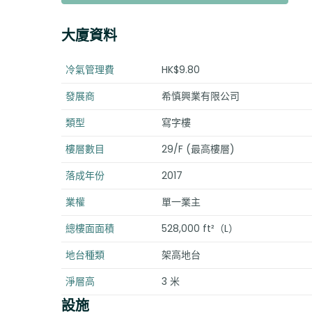
大廈資料
冷氣管理費
HK$9.80
發展商
希慎興業有限公司
類型
寫字樓
樓層數目
29/F (最高樓層)
落成年份
2017
業權
單一業主
總樓面面積
528,000 ft²（L）
地台種類
架高地台
淨層高
3 米
設施