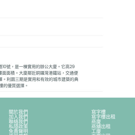
10號，是一棟實用的辦公大廈。它高29
的總樓面面積。大廈鄰近銅鑼灣港鐵站，交通便
擇。利園三期是實用和有效的城市建築的典
字樓的優質選擇。
關於我們
寫字樓
加入我們
寫字樓出租
聯絡我們
商廈
私隱政策
商舖出租
免責聲明
工廈