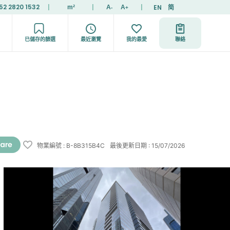
52 2820 1532
|
|
|
EN
简
m²
A
A
-
+
已儲存的篩選
最近瀏覽
我的最愛
聯絡
物業編號
:
B-8B315B4C
最後更新日期
:
15/07/2026