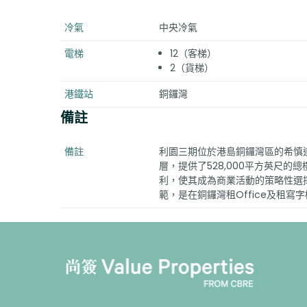
冷氣
中央冷氣
電梯
12（客梯）
2（貨梯）
港鐵站
銅鑼灣
備註
備註
利園三期位於港島銅鑼灣區的希慎道
層，提供了528,000平方英尺
利，使其成為商業活動的策略性選
範，是在銅鑼灣租Office及租寫