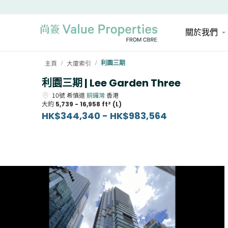
關於我們
主頁
大廈索引
利園三期
/
/
利園三期 | Lee Garden Three
10號
希慎道
銅鑼灣
香港
大約
5,739 - 16,958 ft² (L)
HK$344,340 - HK$983,564