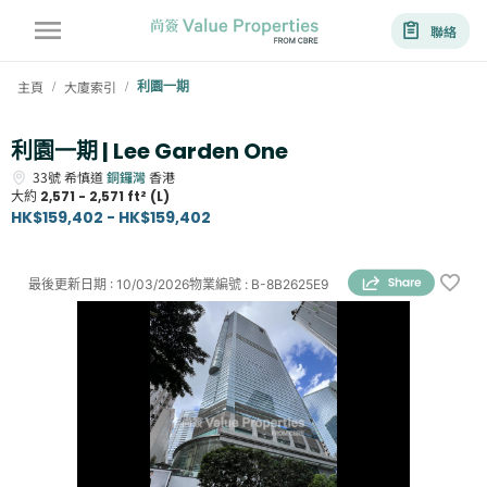
聯絡
主頁
大廈索引
利園一期
/
/
利園一期 | Lee Garden One
33號
希慎道
銅鑼灣
香港
大約
2,571 - 2,571 ft² (L)
HK$159,402 - HK$159,402
最後更新日期
:
10/03/2026
物業編號
:
B-8B2625E9