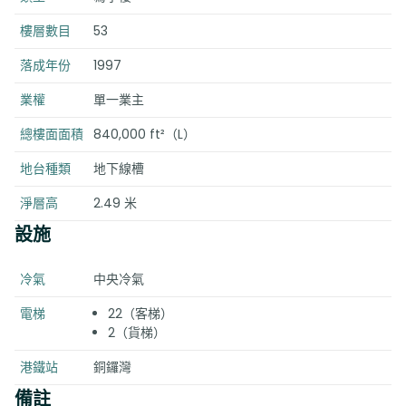
樓層數目
53
落成年份
1997
業權
單一業主
總樓面面積
840,000 ft²（L）
地台種類
地下線槽
淨層高
2.49 米
設施
冷氣
中央冷氣
電梯
22（客梯）
2（貨梯）
港鐵站
銅鑼灣
備註