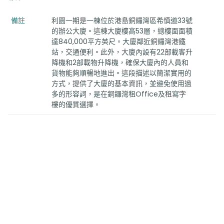
備註
利園一期是一棟位於港島銅鑼灣區希慎道33號
的辦公大廈。這棟大廈樓高53層，總樓面面積
達840,000平方英尺。大廈鄰近銅鑼灣港鐵
站，交通便利。此外，大廈內設有22部載客升
降機和2部載物升降機，確保大廈內的人員和
貨物能夠順暢地進出。這段描述以簡潔實用的
方式，提供了大廈的基本資訊，並避免使用過
多的形容詞，是在銅鑼灣租Office及租寫字
樓的優質選擇。