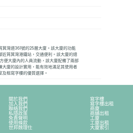
箕灣道361號的25層大廈。該大廈的功能
鄰近筲箕灣港鐵站，交通便利。該大廈的總
為了方便大廈內的人員流動，該大廈配備了兩部
棟大廈的設計實用，能有效地滿足其使用者
室及租寫字樓的優質選擇。
關於我們
寫字樓
加入我們
寫字樓出租
聯絡我們
商廈
私隱政策
商舖出租
免責聲明
工廈
使用條款
工廈出租
世邦魏理仕
大廈索引