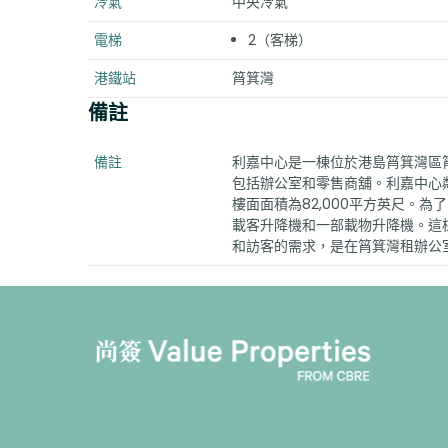
冷氣
中央冷氣
電梯
2（客梯）
港鐵站
筲箕灣
備註
備註
利嘉中心是一棟位於港島筲箕灣區筲
包括辦公室和零售商舖。利嘉中心
樓面面積為82,000平方英尺。
載客升降機和一部載物升降機。這
和訪客的需求，是在筲箕灣租辦公