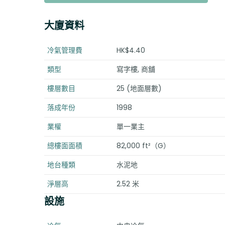
大廈資料
冷氣管理費
HK$4.40
類型
寫字樓, 商舖
樓層數目
25 (地面層數)
落成年份
1998
業權
單一業主
總樓面面積
82,000 ft²（G）
地台種類
水泥地
淨層高
2.52 米
設施