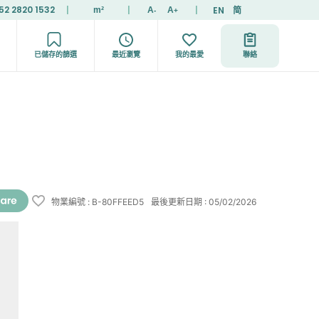
52 2820 1532
|
|
|
EN
简
m²
A
A
-
+
已儲存的篩選
最近瀏覽
我的最愛
聯絡
物業編號
:
B-80FFEED5
最後更新日期
:
05/02/2026