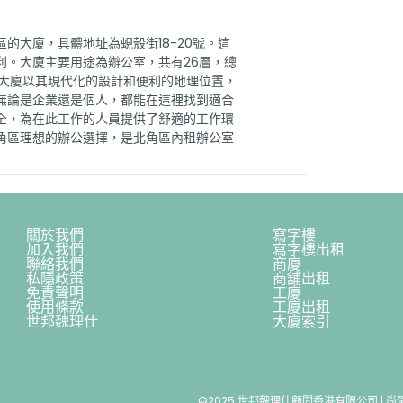
的大廈，具體地址為蜆殼街18-20號。這
利。大廈主要用途為辦公室，共有26層，總
座大廈以其現代化的設計和便利的地理位置，
無論是企業還是個人，都能在這裡找到適合
全，為在此工作的人員提供了舒適的工作環
角區理想的辦公選擇，是北角區內租辦公室
關於我們
寫字樓
加入我們
寫字樓出租
聯絡我們
商廈
私隱政策
商舖出租
免責聲明
工廈
使用條款
工廈出租
世邦魏理仕
大廈索引
©2025 世邦魏理仕顧問香港有限公司 | 尚簽 Va