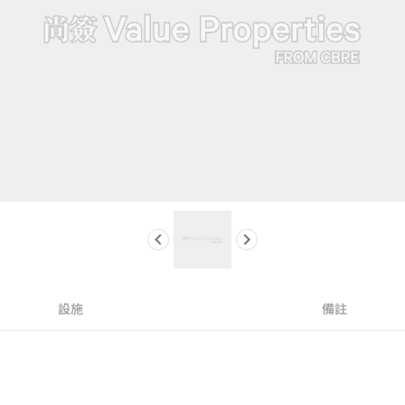
設施
備註