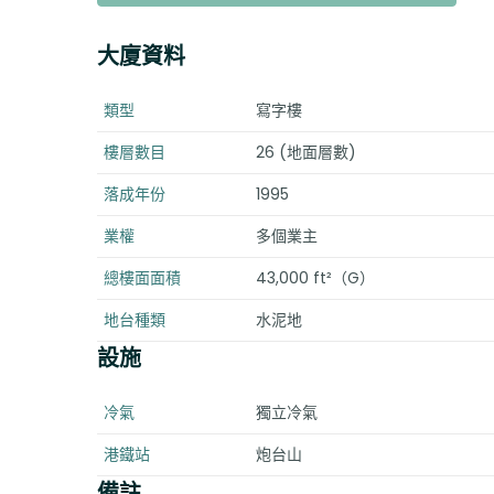
大廈資料
類型
寫字樓
樓層數目
26 (地面層數)
落成年份
1995
業權
多個業主
總樓面面積
43,000 ft²（G）
地台種類
水泥地
設施
冷氣
獨立冷氣
港鐵站
炮台山
備註