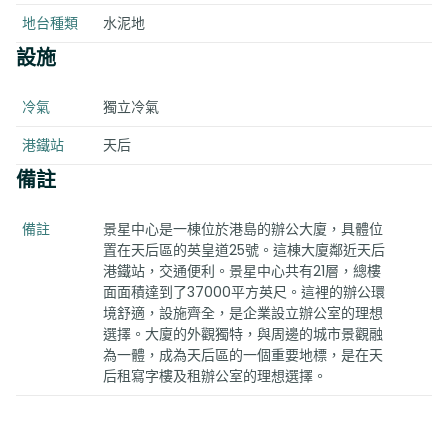
地台種類
水泥地
設施
冷氣
獨立冷氣
港鐵站
天后
備註
備註
景星中心是一棟位於港島的辦公大廈，具體位
置在天后區的英皇道25號。這棟大廈鄰近天后
港鐵站，交通便利。景星中心共有21層，總樓
面面積達到了37000平方英尺。這裡的辦公環
境舒適，設施齊全，是企業設立辦公室的理想
選擇。大廈的外觀獨特，與周邊的城市景觀融
為一體，成為天后區的一個重要地標，是在天
后租寫字樓及租辦公室的理想選擇。