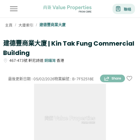
聯絡
主頁
大廈索引
建德豐商業大廈
/
/
建德豐商業大廈 | Kin Tak Fung Commercial
Building
467-473號
軒尼詩道
銅鑼灣
香港
最後更新日期
:
05/02/2026
物業編號
:
B-7F52518E