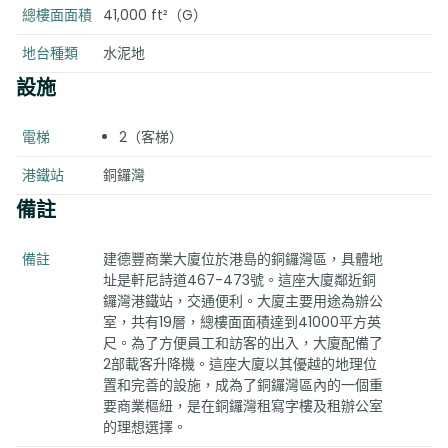
總樓面面積
41,000 ft²（G）
地台種類
水泥地
設施
電梯
2（客梯）
港鐵站
銅鑼灣
備註
備註
建德豐商業大廈位於港島的銅鑼灣區，具體地
址是軒尼詩道467-473號。這座大廈鄰近銅
鑼灣港鐵站，交通便利。大廈主要用途為辦公
室，共有19層，總樓面面積達到41000平方英
尺。為了方便員工和訪客的出入，大廈配備了
2部載客升降機。這座大廈以其優越的地理位
置和完善的設施，成為了銅鑼灣區內的一個重
要商業樞紐，是在銅鑼灣租寫字樓及租辦公室
的理想選擇。