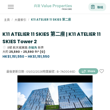
聯絡
主頁
大廈索引
K11 ATELIER 11 SKIES 第二座
/
/
K11 ATELIER 11 SKIES 第二座 | K11 ATELIER 11
SKIES Tower 2
8號
航天城東路
赤鱲角
新界
大約
25,590 - 25,590 ft² (G)
HK$1,151,550 - HK$1,151,550
最後更新日期
:
05/02/2026
物業編號
:
B-7A00046D