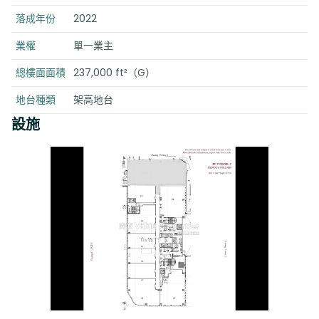
落成年份
2022
業權
單一業主
總樓面面積
237,000 ft²（G）
地台種類
架高地台
設施