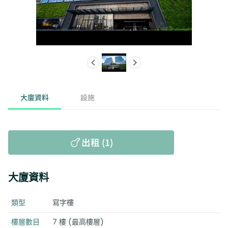
大廈資料
設施
出租 (1)
大廈資料
類型
寫字樓
樓層數目
7 樓 (最高樓層)