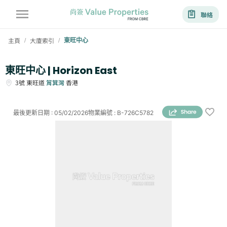
聯絡
主頁
大廈索引
東旺中心
/
/
東旺中心 | Horizon East
3號
東旺道
筲箕灣
香港
最後更新日期
:
05/02/2026
物業編號
:
B-726C5782