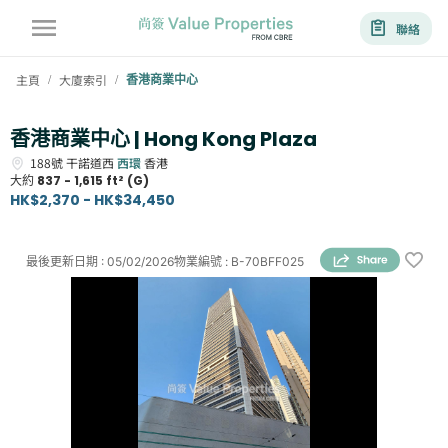
聯絡
主頁
大廈索引
香港商業中心
/
/
香港商業中心 | Hong Kong Plaza
188號
干諾道西
西環
香港
大約
837 - 1,615 ft² (G)
HK$2,370 - HK$34,450
最後更新日期
:
05/02/2026
物業編號
:
B-70BFF025