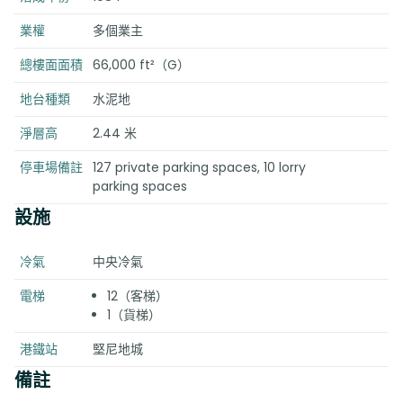
業權
多個業主
總樓面面積
66,000 ft²（G）
地台種類
水泥地
淨層高
2.44 米
停車場備註
127 private parking spaces, 10 lorry
parking spaces
設施
冷氣
中央冷氣
電梯
12（客梯）
1（貨梯）
港鐵站
堅尼地城
備註