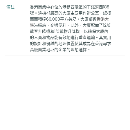
備註
香港商業中心位於港島西環區的干諾道西188
號。這棟41層高的大廈主要用作辦公室，總樓
面面積達66,000平方英尺。大廈鄰近
香港大
學
港鐵站，交通便利。此外，大廈配備了12部
載客升降機和1部載物升降機，以確保大廈內
的人員和物品能有效地進行垂直運輸。其實用
的設計和優越的地理位置使其成為在香港尋求
高級商業地址的企業的理想選擇。