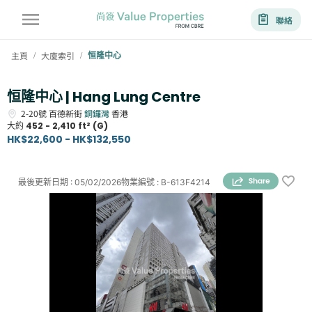
聯絡
主頁
大廈索引
恒隆中心
/
/
恒隆中心 | Hang Lung Centre
2-20號
百德新街
銅鑼灣
香港
大約
452 - 2,410 ft² (G)
HK$22,600 - HK$132,550
最後更新日期
:
05/02/2026
物業編號
:
B-613F4214