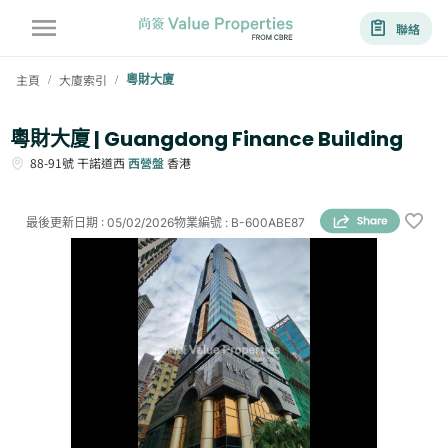
聯絡
主頁
大廈索引
粵財大廈
/
/
粵財大廈 | Guangdong Finance Building
88-91號
干諾道西
西營盤
香港
最後更新日期
:
05/02/2026
物業編號
:
B-600ABE87