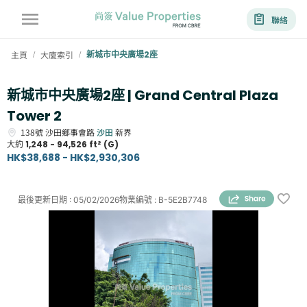
聯絡
主頁
大廈索引
新城市中央廣場2座
/
/
新城市中央廣場2座 | Grand Central Plaza
Tower 2
138號
沙田鄉事會路
沙田
新界
大約
1,248 - 94,526 ft² (G)
HK$38,688 - HK$2,930,306
最後更新日期
:
05/02/2026
物業編號
:
B-5E2B7748