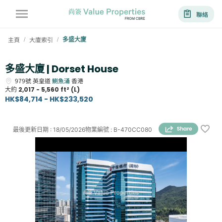
聯絡
主頁
大廈索引
多盛大廈
/
/
多盛大廈 | Dorset House
979號
英皇道
鰂魚涌
香港
大約
2,017 - 5,560 ft² (L)
HK$84,714 - HK$233,520
最後更新日期
:
18/05/2026
物業編號
:
B-470CC080