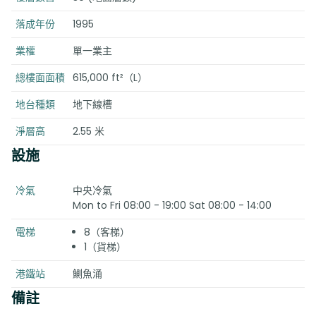
落成年份
1995
業權
單一業主
總樓面面積
615,000 ft²（L）
地台種類
地下線槽
淨層高
2.55 米
設施
冷氣
中央冷氣
Mon to Fri 08:00 - 19:00 Sat 08:00 - 14:00
電梯
8（客梯）
1（貨梯）
港鐵站
鰂魚涌
備註