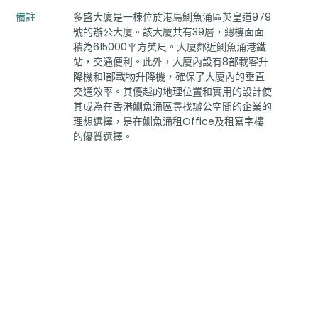
備註
多盛大廈是一棟位於港島鰂魚涌區英皇道979
號的辦公大廈。該大廈共有39層，總樓面面
積為615000平方英尺。大廈鄰近鰂魚涌港鐵
站，交通便利。此外，大廈內設有8部載客升
降機和1部載物升降機，確保了大廈內的垂直
交通效率。其優越的地理位置和實用的設計使
其成為在香港鰂魚涌區尋找辦公空間的企業的
理想選擇，是在鰂魚涌租Office及租寫字樓
的優質選擇。