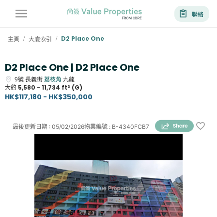
聯絡
主頁
大廈索引
D2 Place One
/
/
D2 Place One | D2 Place One
9號
長義街
荔枝角
九龍
大約
5,580 - 11,734 ft² (G)
HK$117,180 - HK$350,000
最後更新日期
:
05/02/2026
物業編號
:
B-4340FCB7