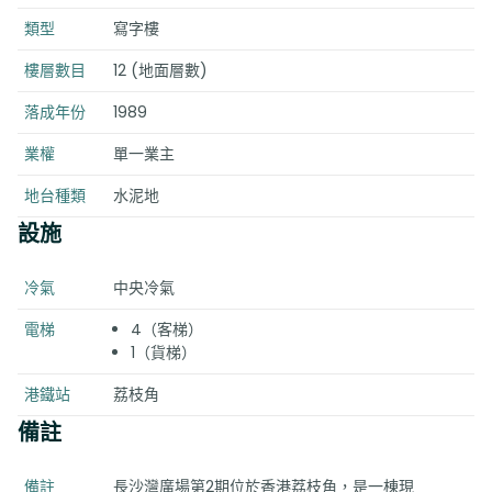
類型
寫字樓
樓層數目
12 (地面層數)
落成年份
1989
業權
單一業主
地台種類
水泥地
設施
冷氣
中央冷氣
電梯
4（客梯）
1（貨梯）
港鐵站
荔枝角
備註
備註
長沙灣廣場第2期位於香港荔枝角，是一棟現