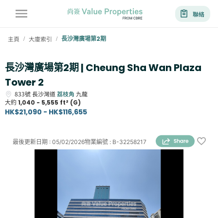
聯絡
主頁
大廈索引
長沙灣廣場第2期
/
/
長沙灣廣場第2期 | Cheung Sha Wan Plaza
Tower 2
833號
長沙灣道
荔枝角
九龍
大約
1,040 - 5,555 ft² (G)
HK$21,090 - HK$116,655
最後更新日期
:
05/02/2026
物業編號
:
B-32258217