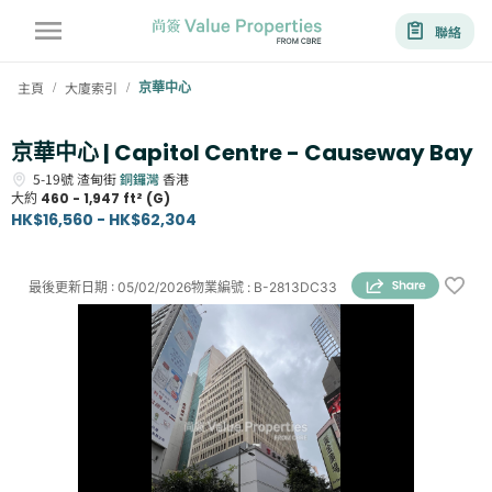
聯絡
主頁
大廈索引
京華中心
/
/
京華中心 | Capitol Centre - Causeway Bay
5-19號
渣甸街
銅鑼灣
香港
大約
460 - 1,947 ft² (G)
HK$16,560 - HK$62,304
最後更新日期
:
05/02/2026
物業編號
:
B-2813DC33