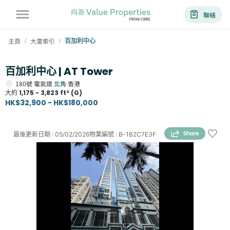
聯絡
主頁
大廈索引
百加利中心
/
/
百加利中心 | AT Tower
180號
電氣道
北角
香港
大約
1,175 - 3,823 ft² (G)
HK$32,900 - HK$180,000
最後更新日期
:
05/02/2026
物業編號
:
B-1B2C7E3F