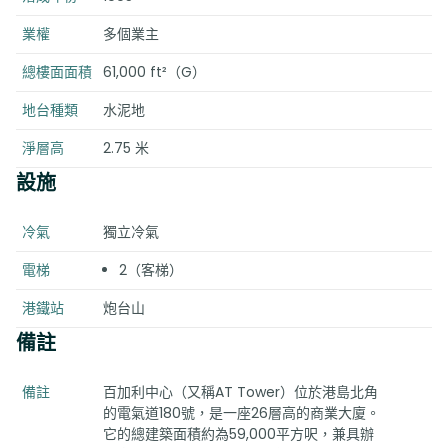
業權
多個業主
總樓面面積
61,000 ft²（G）
地台種類
水泥地
淨層高
2.75 米
設施
冷氣
獨立冷氣
電梯
2（客梯）
港鐵站
炮台山
備註
備註
百加利中心（又稱AT Tower）位於港島北角
的電氣道180號，是一座26層高的商業大廈。
它的總建築面積約為59,000平方呎，兼具辦