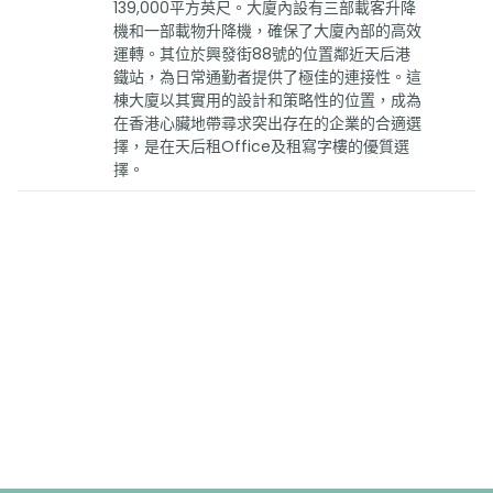
139,000平方英尺。大廈內設有三部載客升降
機和一部載物升降機，確保了大廈內部的高效
運轉。其位於興發街88號的位置鄰近天后港
鐵站，為日常通勤者提供了極佳的連接性。這
棟大廈以其實用的設計和策略性的位置，成為
在香港心臟地帶尋求突出存在的企業的合適選
擇，是在天后租Office及租寫字樓的優質選
擇。