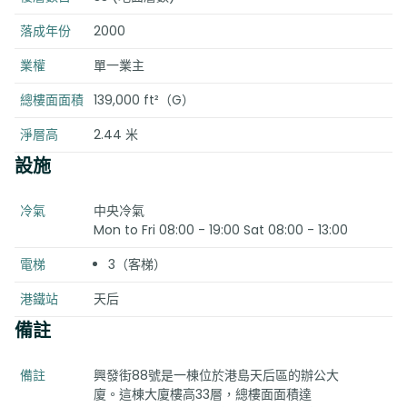
落成年份
2000
業權
單一業主
總樓面面積
139,000 ft²（G）
淨層高
2.44 米
設施
冷氣
中央冷氣
Mon to Fri 08:00 - 19:00 Sat 08:00 - 13:00
電梯
3（客梯）
港鐵站
天后
備註
備註
興發街88號是一棟位於港島天后區的辦公大
廈。這棟大廈樓高33層，總樓面面積達