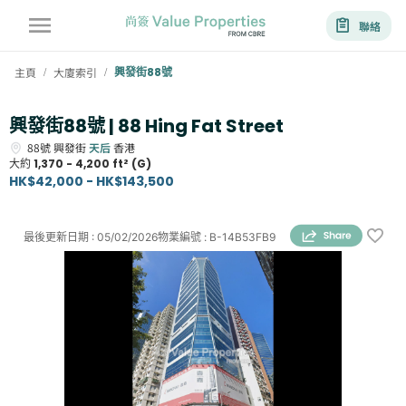
聯絡
主頁
大廈索引
興發街88號
/
/
興發街88號 | 88 Hing Fat Street
88號
興發街
天后
香港
大約
1,370 - 4,200 ft² (G)
HK$42,000 - HK$143,500
最後更新日期
:
05/02/2026
物業編號
:
B-14B53FB9