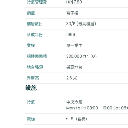
冷氣管理費
HK$7.80
類型
寫字樓
樓層數目
30/F (最高樓層)
落成年份
1999
業權
單一業主
總樓面面積
330,000 ft²（G）
地台種類
架高地台
淨層高
2.6 米
設施
冷氣
中央冷氣
Mon to Fri 08:00 - 19:00 Sat 08:
電梯
8（客梯）