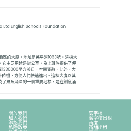
a Ltd English Schools Foundation
涌區的大廈，地址是英皇道1063號。這棟大
。它主要用途是辦公室，為上班族提供了便
到330000平方英尺，空間寬敞。此外，大
物升降機，方便人們快速進出。這棟大廈以其
為了鰂魚涌區的一個重要地標，是在鰂魚涌
關於我們
寫字樓
加入我們
寫字樓出租
聯絡我們
商廈
私隱政策
商舖出租