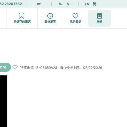
52 2820 1532
|
|
|
EN
简
m²
A
A
-
+
已儲存的篩選
最近瀏覽
我的最愛
聯絡
物業編號
:
B-03689A23
最後更新日期
:
05/02/2026