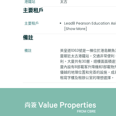
港鐵站
太古
主要租戶
主要租戶
Lead8 Pearson Education Asi
[Show More]
備註
備註
英皇道1063號是一棟位於港島鰂魚
廈鄰近太古港鐵站，交通非常便利
利。大廈共有30層，總樓面面積達
廈內設有8部載客升降機和1部載
優越的地理位置和完善的設施，成
租寫字樓及租辦公室的理想選擇。