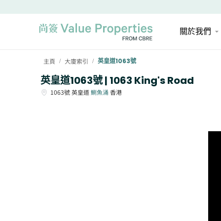
關於我們
主頁
大廈索引
英皇道1063號
/
/
英皇道1063號 | 1063 King's Road
1063號
英皇道
鰂魚涌
香港