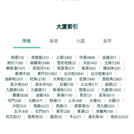
大廈索引
所有
香港
九龍
新界
西環(15)
|
西營盤(22)
|
上環(385)
|
中環(969)
|
金鐘(87)
|
灣仔(736)
|
銅鑼灣(398)
|
堅尼地城(2)
|
天后(45)
|
北角(128)
|
鰂魚涌(157)
|
西灣河(14)
|
筲箕灣(27)
|
柴灣(50)
|
薄扶林(20)
|
香港仔(8)
|
黃竹坑(180)
|
尖沙咀(584)
|
尖沙咀東(87)
|
油麻地(30)
|
旺角(278)
|
大角咀(126)
|
佐敦(184)
|
荔枝角(260)
|
長沙灣(54)
|
深水埗(50)
|
紅磡(79)
|
土瓜灣(17)
|
啟德(2)
|
九龍城(36)
|
九龍塘(1)
|
新蒲崗(121)
|
慈雲山(2)
|
九龍灣(362)
|
觀塘(928)
|
油塘(45)
|
葵涌(114)
|
青衣(3)
|
荃灣(601)
|
屯門(26)
|
元朗(47)
|
粉嶺(1)
|
上水(48)
|
大埔(5)
|
大圍(1)
|
沙田(32)
|
馬鞍山(2)
|
西貢(1)
|
將軍澳(5)
|
西九龍(20)
|
太子(49)
|
石門(67)
|
葵芳(28)
|
東涌(2)
|
赤鱲角(16)
|
何文田(1)
|
跑馬地(5)
|
藍田(3)
|
半山(1)
|
淺水灣(4)
|
炮台山(53)