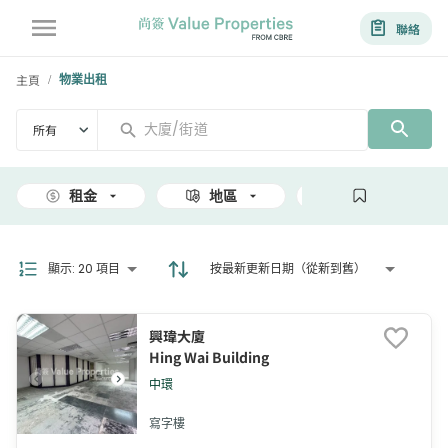
聯絡
主頁
物業出租
/
所有
租金
地區
面積
顯示
:
20 項目
按最新更新日期（從新到舊）
興瑋大廈
Hing Wai Building
中環
寫字樓