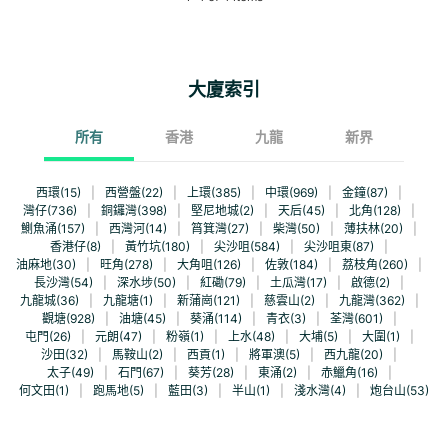
大廈索引
所有
香港
九龍
新界
西環(15)
|
西營盤(22)
|
上環(385)
|
中環(969)
|
金鐘(87)
|
灣仔(736)
|
銅鑼灣(398)
|
堅尼地城(2)
|
天后(45)
|
北角(128)
|
鰂魚涌(157)
|
西灣河(14)
|
筲箕灣(27)
|
柴灣(50)
|
薄扶林(20)
|
香港仔(8)
|
黃竹坑(180)
|
尖沙咀(584)
|
尖沙咀東(87)
|
油麻地(30)
|
旺角(278)
|
大角咀(126)
|
佐敦(184)
|
荔枝角(260)
|
長沙灣(54)
|
深水埗(50)
|
紅磡(79)
|
土瓜灣(17)
|
啟德(2)
|
九龍城(36)
|
九龍塘(1)
|
新蒲崗(121)
|
慈雲山(2)
|
九龍灣(362)
|
觀塘(928)
|
油塘(45)
|
葵涌(114)
|
青衣(3)
|
荃灣(601)
|
屯門(26)
|
元朗(47)
|
粉嶺(1)
|
上水(48)
|
大埔(5)
|
大圍(1)
|
沙田(32)
|
馬鞍山(2)
|
西貢(1)
|
將軍澳(5)
|
西九龍(20)
|
太子(49)
|
石門(67)
|
葵芳(28)
|
東涌(2)
|
赤鱲角(16)
|
何文田(1)
|
跑馬地(5)
|
藍田(3)
|
半山(1)
|
淺水灣(4)
|
炮台山(53)