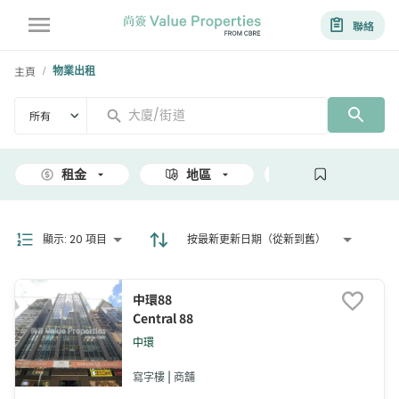
聯絡
主頁
物業出租
/
所有
租金
地區
面積
顯示
:
20 項目
按最新更新日期（從新到舊）
中環88
Central 88
中環
寫字樓 | 商舖