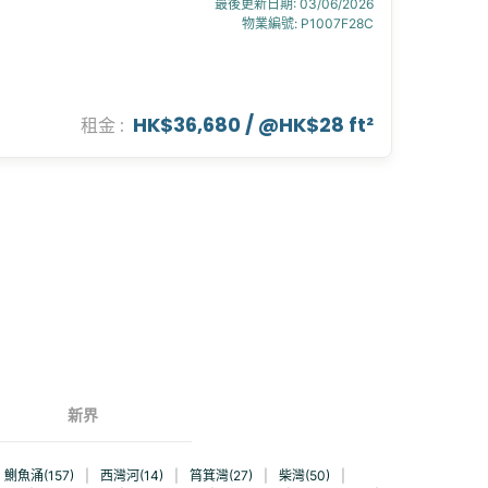
最後更新日期
:
03/06/2026
物業編號
:
P1007F28C
HK$36,680
/ @
HK$28 ft²
租金
:
新界
鰂魚涌(157)
|
西灣河(14)
|
筲箕灣(27)
|
柴灣(50)
|