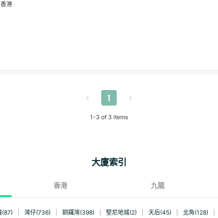
香港
1
1
-
3
of
3
items
大廈索引
香港
九龍
(87)
|
灣仔(736)
|
銅鑼灣(398)
|
堅尼地城(2)
|
天后(45)
|
北角(128)
|