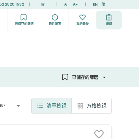
52 2820 1532
|
|
|
EN
简
m²
A
A
-
+
已儲存的篩選
最近瀏覽
我的最愛
聯絡
已儲存的篩選
清單檢視
方格檢視
舊）