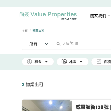
關於我們
主頁
物業出租
/
所有
租金
地區
面積
3
物業出租
威靈頓街128號 | 1