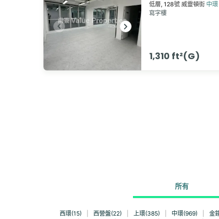
低層,
128號
威靈頓街
中環
寫字樓
1,310 ft²(G)
所有
西環(15)
|
西營盤(22)
|
上環(385)
|
中環(969)
|
金鐘