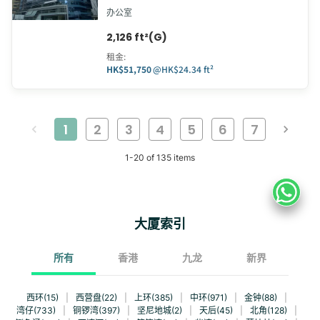
办公室
2,126 ft²(G)
租金
:
HK$51,750
@
HK$24.34 ft²
1
2
3
4
5
6
7
1
-
20
of
135
items
大厦索引
所有
香港
九龙
新界
西环(15)
|
西营盘(22)
|
上环(385)
|
中环(971)
|
金钟(88)
|
湾仔(733)
|
铜锣湾(397)
|
坚尼地城(2)
|
天后(45)
|
北角(128)
|