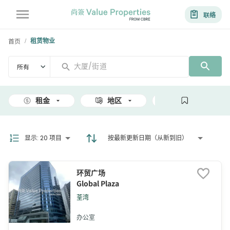
联络
首页
租赁物业
/
所有
租金
地区
面积
显示
:
20 项目
按最新更新日期（从新到旧）
环贸广场
Global Plaza
荃湾
办公室