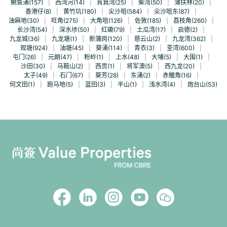
鲗鱼涌(157)
|
西湾河(14)
|
筲箕湾(25)
|
柴湾(50)
|
薄扶林(20)
|
香港仔(8)
|
黄竹坑(180)
|
尖沙咀(584)
|
尖沙咀东(87)
|
油麻地(30)
|
旺角(275)
|
大角咀(126)
|
佐敦(185)
|
荔枝角(260)
|
长沙湾(54)
|
深水埗(50)
|
红磡(79)
|
土瓜湾(17)
|
启德(2)
|
九龙城(36)
|
九龙塘(1)
|
新蒲岗(120)
|
慈云山(2)
|
九龙湾(362)
|
观塘(924)
|
油塘(45)
|
葵涌(114)
|
青衣(3)
|
荃湾(600)
|
屯门(26)
|
元朗(47)
|
粉岭(1)
|
上水(48)
|
大埔(5)
|
大围(1)
|
沙田(30)
|
马鞍山(2)
|
西贡(1)
|
将军澳(5)
|
西九龙(20)
|
太子(49)
|
石门(67)
|
葵芳(28)
|
东涌(2)
|
赤鱲角(16)
|
何文田(1)
|
跑马地(5)
|
蓝田(3)
|
半山(1)
|
浅水湾(4)
|
炮台山(53)