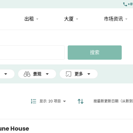
+8
出租
大厦
市场资讯
搜索
景观
更多
显示
:
20 项目
按最新更新日期（从新到
une House