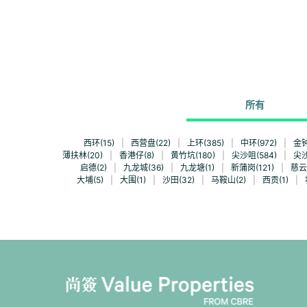
所有
西环(15)
|
西营盘(22)
|
上环(385)
|
中环(972)
|
金钟
薄扶林(20)
|
香港仔(8)
|
黄竹坑(180)
|
尖沙咀(584)
|
尖沙
启德(2)
|
九龙城(36)
|
九龙塘(1)
|
新蒲岗(121)
|
慈云
大埔(5)
|
大围(1)
|
沙田(32)
|
马鞍山(2)
|
西贡(1)
|