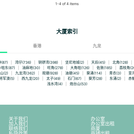
1
-
4
of
4
items
大厦索引
香港
九龙
(87)
|
湾仔(736)
|
铜锣湾(398)
|
坚尼地城(2)
|
天后(45)
|
北角(128)
|
咀东(87)
|
油麻地(30)
|
旺角(278)
|
大角咀(126)
|
佐敦(185)
|
荔枝角(26
山(2)
|
九龙湾(362)
|
观塘(928)
|
油塘(45)
|
葵涌(114)
|
青衣(3)
|
荃湾
将军澳(5)
|
西九龙(20)
|
太子(49)
|
石门(67)
|
葵芳(28)
|
东涌(2)
|
赤鱲
浅水湾(4)
|
炮台山(53)
关于我们
办公室
加入我们
办公室出租
联络我们
商厦
私隐政策
商铺出租