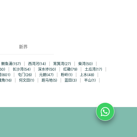
新界
鲗鱼涌(157)
|
西湾河(14)
|
筲箕湾(27)
|
柴湾(50)
|
0)
|
长沙湾(54)
|
深水埗(50)
|
红磡(79)
|
土瓜湾(17)
|
(601)
|
屯门(26)
|
元朗(47)
|
粉岭(1)
|
上水(48)
|
角(16)
|
何文田(1)
|
跑马地(5)
|
蓝田(3)
|
半山(1)
|