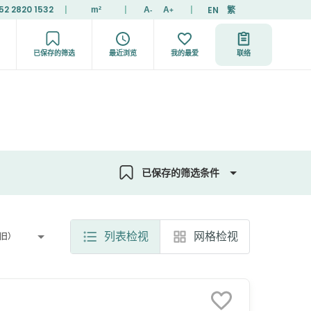
52 2820 1532
|
|
|
EN
繁
m²
A
A
-
+
已保存的筛选
最近浏览
我的最爱
联络
已保存的筛选条件
列表检视
网格检视
旧）