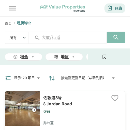
联络
首页
租赁物业
/
所有
租金
地区
面积
显示
:
20 项目
按最新更新日期（从新到旧）
佐敦道8号
8 Jordan Road
佐敦
办公室