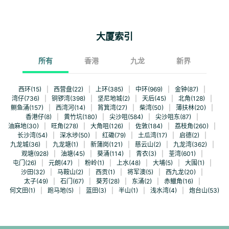
大厦索引
所有
香港
九龙
新界
西环(15)
|
西营盘(22)
|
上环(385)
|
中环(969)
|
金钟(87)
|
湾仔(736)
|
铜锣湾(398)
|
坚尼地城(2)
|
天后(45)
|
北角(128)
|
鲗鱼涌(157)
|
西湾河(14)
|
筲箕湾(27)
|
柴湾(50)
|
薄扶林(20)
|
香港仔(8)
|
黄竹坑(180)
|
尖沙咀(584)
|
尖沙咀东(87)
|
油麻地(30)
|
旺角(278)
|
大角咀(126)
|
佐敦(184)
|
荔枝角(260)
|
长沙湾(54)
|
深水埗(50)
|
红磡(79)
|
土瓜湾(17)
|
启德(2)
|
九龙城(36)
|
九龙塘(1)
|
新蒲岗(121)
|
慈云山(2)
|
九龙湾(362)
|
观塘(928)
|
油塘(45)
|
葵涌(114)
|
青衣(3)
|
荃湾(601)
|
屯门(26)
|
元朗(47)
|
粉岭(1)
|
上水(48)
|
大埔(5)
|
大围(1)
|
沙田(32)
|
马鞍山(2)
|
西贡(1)
|
将军澳(5)
|
西九龙(20)
|
太子(49)
|
石门(67)
|
葵芳(28)
|
东涌(2)
|
赤鱲角(16)
|
何文田(1)
|
跑马地(5)
|
蓝田(3)
|
半山(1)
|
浅水湾(4)
|
炮台山(53)